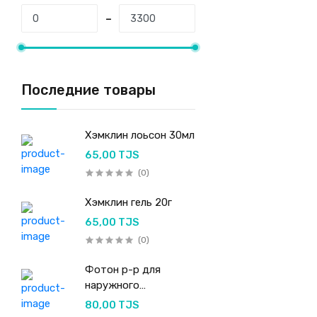
Последние товары
Хэмклин лоьсон 30мл
65,00 TJS
(0)
Хэмклин гель 20г
65,00 TJS
(0)
Фотон р-р для
наружного
применения 50мл
80,00 TJS