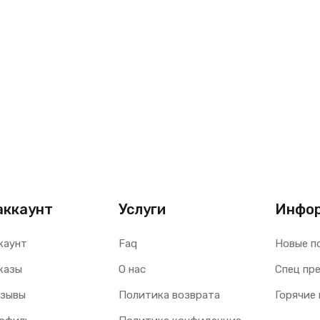
аккаунт
Услуги
Инфо
каунт
Faq
Новые п
казы
О нас
Спец пр
тзывы
Политика возврата
Горячие