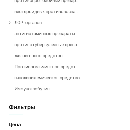
противопротозойный препарат
нестероидных противовоспалительных препаратов
ЛОР-органов
антигистаминные препараты
противотуберкулезные препараты
желчегонные средство
Противогельминтное средство
гиполипидемическое средство
Иммуноглобулин
Фильтры
Цена