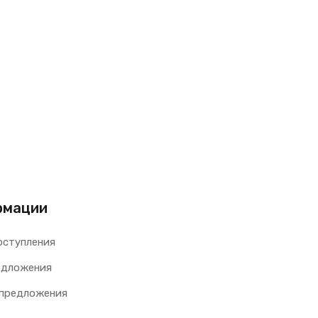
рмации
оступления
едложения
 предложения