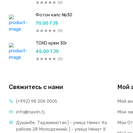
(0)
Фотон капс №30
70,00 TJS
(0)
ТОКО крем 30г
45,00 TJS
(0)
Свяжитесь с нами
Мой 
(+992) 98 206 0505
Мой ак
info@nasrin.tj
Мои за
Душанбе, Таджикистан | - улица Немат Ка
Мои О
рабоев 28 Молодежний, | - улица Немат К