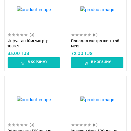
(0)
(0)
Инфулган 10мг/мл р-р
Панадол екстра шип. таб
100мл
№12
33,00 TJS
72,00 TJS
В КОРЗИНУ
В КОРЗИНУ
(0)
(0)
Эффералган 500мг шип.
Упсарин Упса 500мг шип.