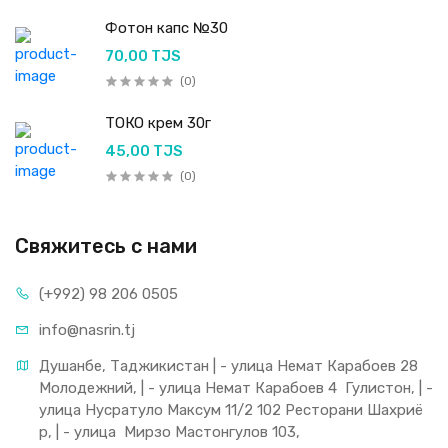
Фотон капс №30
70,00 TJS
(0)
ТОКО крем 30г
45,00 TJS
(0)
Свяжитесь с нами
(+992) 98 206 0505
info@nasrin.tj
Душанбе, Таджикистан | - улица Немат Карабоев 28 
Молодежний, | - улица Немат Карабоев 4  Гулистон, | - 
улица Нусратуло Максум 11/2 102 Ресторани Шахриё
р, | - улица  Мирзо Мастонгулов 103,