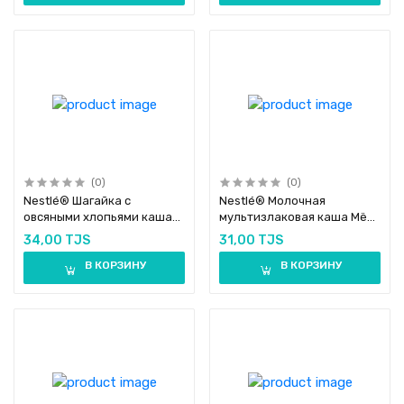
(0)
(0)
Nestlé® Шагайка с
Nestlé® Молочная
овсяными хлопьями каша
мультизлаковая каша Мёд
молочная мультизлаковая
и кусочки абрикоса
34,00 TJS
31,00 TJS
яблоко, банан, груша 190г
В КОРЗИНУ
В КОРЗИНУ