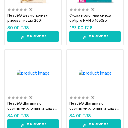
(0)
(0)
Nestlé® Безмолочная
Сухая молочная смесь
рисовая каша 200г
optipro НАН 3 1050гр
30,00 TJS
192,00 TJS
В КОРЗИНУ
В КОРЗИНУ
(0)
(0)
Nestlé® Шагайка с
Nestlé® Шагайка с
овсяными хлопьями каша
овсяными хлопьями каша
молочная мультизлаковая
молочная мультизлаковая
34,00 TJS
34,00 TJS
земляника садовая,
земляника садовая,
яблоко, персик 190г
В КОРЗИНУ
яблоко, малина190г
В КОРЗИНУ