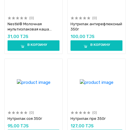
(0)
(0)
Nestlé® Молочная
Нутрилак антирефлюксный
мультизлаковая каша
350г
яблоко, черника и малина
31,00 TJS
100,00 TJS
В КОРЗИНУ
В КОРЗИНУ
(0)
(0)
Нутрилак соя 350г
Нутрилак пре 350г
95,00 TJS
127,00 TJS