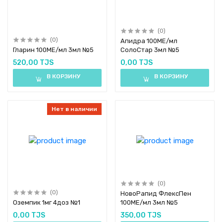
(0)
(0)
Апидра 100МЕ/мл
Гларин 100МЕ/мл 3мл №5
СолоСтар 3мл №5
520,00 TJS
0,00 TJS
В КОРЗИНУ
В КОРЗИНУ
Нет в наличии
(0)
(0)
НовоРапид ФлексПен
Оземпик 1мг 4доз №1
100МЕ/мл 3мл №5
0,00 TJS
350,00 TJS