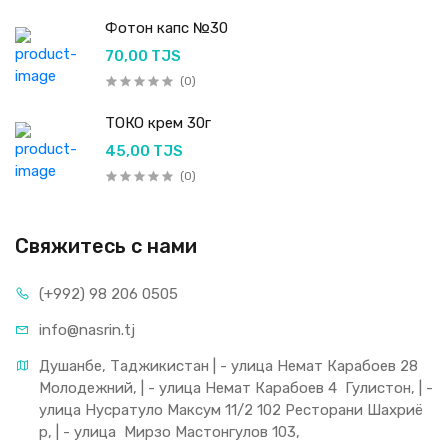
Фотон капс №30
70,00 TJS
(0)
ТОКО крем 30г
45,00 TJS
(0)
Свяжитесь с нами
(+992) 98 206 0505
info@nasrin.tj
Душанбе, Таджикистан | - улица Немат Карабоев 28 
Молодежний, | - улица Немат Карабоев 4  Гулистон, | - 
улица Нусратуло Максум 11/2 102 Ресторани Шахриё
р, | - улица  Мирзо Мастонгулов 103,