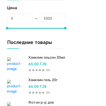
Цена
Последние товары
Хэмклин лоьсон 30мл
65,00 TJS
(0)
Хэмклин гель 20г
65,00 TJS
(0)
Фотон р-р для