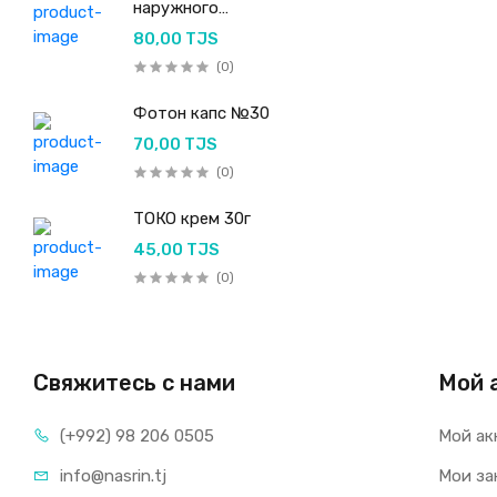
наружного
применения 50мл
80,00 TJS
(0)
Фотон капс №30
70,00 TJS
(0)
ТОКО крем 30г
45,00 TJS
(0)
Свяжитесь с нами
Мой 
(+992) 98 206 0505
Мой ак
info@nasrin.tj
Мои за