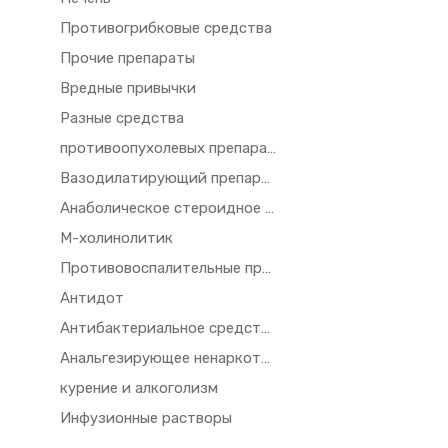
Противогрибковые средства
Прочие препараты
Вредные привычки
Разные средства
противоопухолевых препаратов и иммунодепрессантов
Вазодилатирующий препарат
Анаболическое стероидное средство
М-холинолитик
Противовоспалительные препараты
Антидот
Антибактериальное средство
Анальгезирующее ненаркотическое средство
курение и алкоголизм
Инфузионные растворы