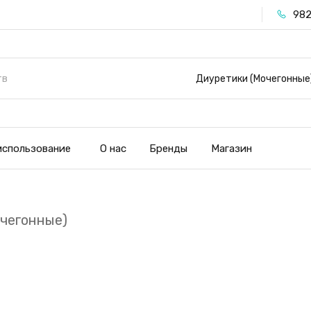
982
Диуретики (Мочегонные
использование
О нас
Бренды
Магазин
чегонные)