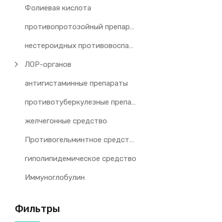
Фолиевая кислота
противопротозойный препарат
нестероидных противовоспалительных препаратов
ЛОР-органов
антигистаминные препараты
противотуберкулезные препараты
желчегонные средство
Противогельминтное средство
гиполипидемическое средство
Иммуноглобулин
Фильтры