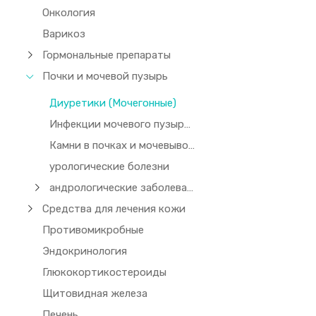
Онкология
Варикоз
Гормональные препараты
Почки и мочевой пузырь
Диуретики (Мочегонные)
Инфекции мочевого пузыря и почек
Камни в почках и мочевыводящих путях
урологические болезни
андрологические заболевания
Средства для лечения кожи
Противомикробные
Эндокринология
Глюкокортикостероиды
Щитовидная железа
Печень