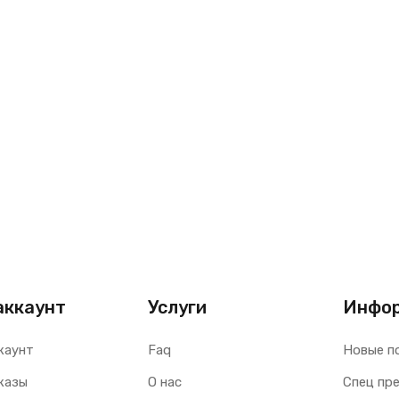
аккаунт
Услуги
Инфо
каунт
Faq
Новые п
казы
О нас
Спец пр