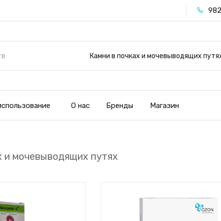
982
Камни в почках и мочевыводящих путя
использование
О нас
Бренды
Магазин
х и мочевыводящих путях