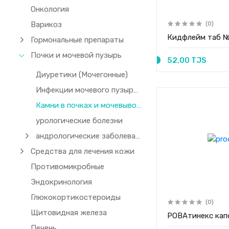
Онкология
Варикоз
(0)
Кидфлейм таб 
Гормональные препараты
Почки и мочевой пузырь
52,00 TJS
Диуретики (Мочегонные)
Инфекции мочевого пузыря и почек
Камни в почках и мочевыводящих путях
урологические болезни
андрологические заболевания
Средства для лечения кожи
Противомикробные
Эндокринология
Глюкокортикостероиды
(0)
Щитовидная железа
РОВАтинекс ка
Печень