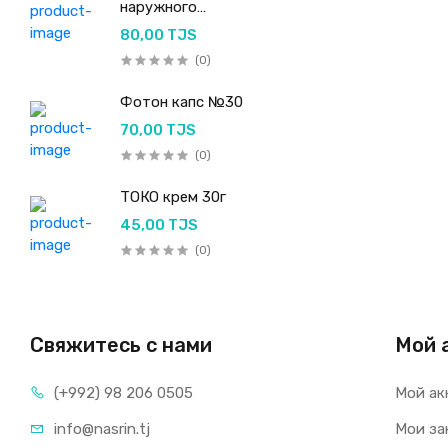
наружного
применения 50мл
80,00 TJS
(0)
Фотон капс №30
70,00 TJS
(0)
ТОКО крем 30г
45,00 TJS
(0)
Свяжитесь с нами
Мой 
(+992) 98 206 0505
Мой ак
info@nasrin.tj
Мои за