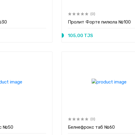
(0)
№30
Пролит Форте пилюла №100
105,00 TJS
(0)
пс №50
Белнефрокс таб №60