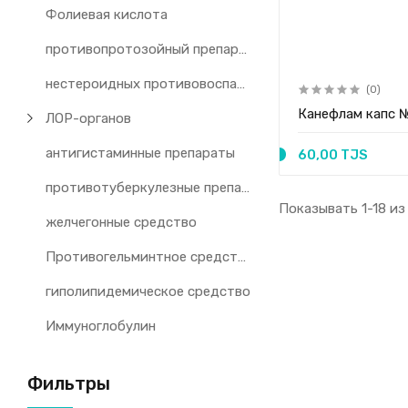
Фолиевая кислота
противопротозойный препарат
нестероидных противовоспалительных препаратов
(0)
Канефлам капс 
ЛОР-органов
антигистаминные препараты
60,00 TJS
противотуберкулезные препараты
Показывать 1-18 из
желчегонные средство
Противогельминтное средство
гиполипидемическое средство
Иммуноглобулин
Фильтры