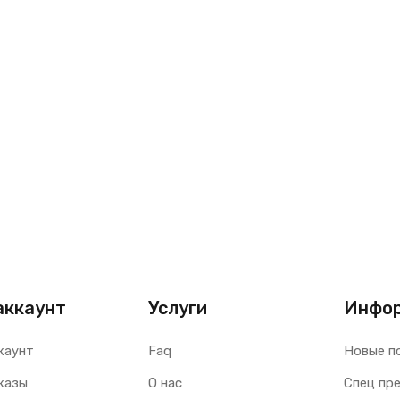
аккаунт
Услуги
Инфо
каунт
Faq
Новые п
казы
О нас
Спец пр