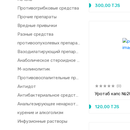
300,00 TJS
Противогрибковые средства
Прочие препараты
Вредные привычки
Разные средства
противоопухолевых препаратов и иммунодепрессантов
Вазодилатирующий препарат
Анаболическое стероидное средство
М-холинолитик
Противовоспалительные препараты
Антидот
(0)
Уротаб капс №2
Антибактериальное средство
Анальгезирующее ненаркотическое средство
120,00 TJS
курение и алкоголизм
Инфузионные растворы