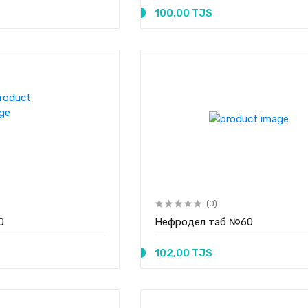
100,00 TJS
(0)
0
Нефродел таб №60
102,00 TJS