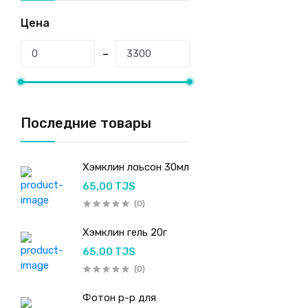
Цена
Последние товары
Хэмклин лоьсон 30мл
65,00 TJS
(0)
Хэмклин гель 20г
65,00 TJS
(0)
Фотон р-р для