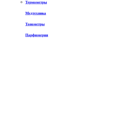
Воспаление и инфекции
Термометры
Покраснение и усталость глаз
Аллергии, покраснений
Медтехника
Глаукома
Средства при отитах
Тонометры
Увлажнение слизистой глаза
Прочие офтальмологические препараты
Парфюмерия
заболевание глаз
ушные заболевания
Сахарный Диабет
Гипогликемические средства
метаболическое средство
Стоматологические средства
Уход за полостью рта
Противовирусные и Иммуномодуляторы
Иммуностимуляторы
Герпес, ЦМВ, ВПЧ
Гепатит