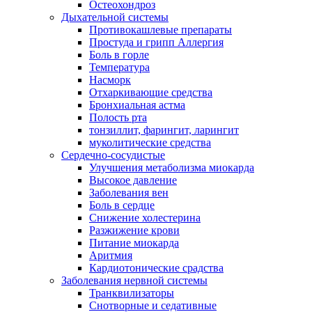
Остеохондроз
Дыхательной системы
Противокашлевые препараты
Простуда и грипп Аллергия
Боль в горле
Температура
Насморк
Отхаркивающие средства
Бронхиальная астма
Полость рта
тонзиллит, фарингит, ларингит
муколитические средства
Сердечно-сосудистые
Улучшения метаболизма миокарда
Высокое давление
Заболевания вен
Боль в сердце
Снижение холестерина
Разжижение крови
Питание миокарда
Аритмия
Кардиотонические срадства
Заболевания нервной системы
Транквилизаторы
Снотворные и седативные