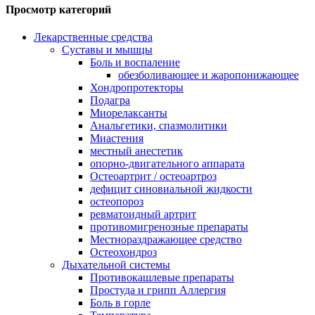
Просмотр категорий
Лекарственные средства
Суставы и мышцы
Боль и воспаление
обезболивающее и жаропонижающее
Хондропротекторы
Подагра
Миорелаксанты
Анальгетики, спазмолитики
Миастения
местный анестетик
опорно-двигательного аппарата
Остеоартрит / остеоартроз
дефицит синовиальной жидкости
остеопороз
ревматоидный артрит
противомигренозные препараты
Местнораздражающее средство
Остеохондроз
Дыхательной системы
Противокашлевые препараты
Простуда и грипп Аллергия
Боль в горле