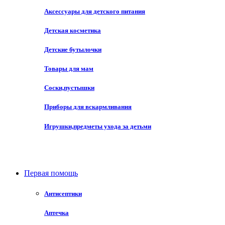
Аминокислоты
Аксессуары для детского питания
плазмозаменители
Детская косметика
Акушерство, гинекология
Детские бутылочки
Воспаление и инфекции
Противозачаточные
Товары для мам
Половые гормоны
Климакс, менопауза
Соски,пустышки
Мастопатия
Миома матки
Приборы для вскармливания
Нарушение менструального цикла
Бесплодие
Игрушки,предметы ухода за детьми
Противопаразитарные препараты (чесотка)
Желудочно-кишечный тракт
Первая помощь
Слабительные препараты
Ферментосодержащие препараты
Антисептики
При язве и гастрите
Газовыделения
Рвота, тошнота
Аптечка
Понос