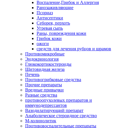
Воспаление,Грибок и Аллергия
Ранозаживляющие
Псориаз
Антисептики
Себорея, перхоть
Угревая сыпь
Раны, повреждения кожи
Грибок кожи
ожоги
средств для лечения рубцов и шрамов
Противомикробные
Эндокринология
Глюкокортикостероиды
Щитовидная железа
Печень
Противогрибковые средства
Прочие препараты
Вредные привычки
Разные средства
противоопухолевых препаратов и
иммунодепрессантов
Вазодилатирующий препарат
Анаболическое стероидное средство
М-холинолитик
Противовоспалительные препараты