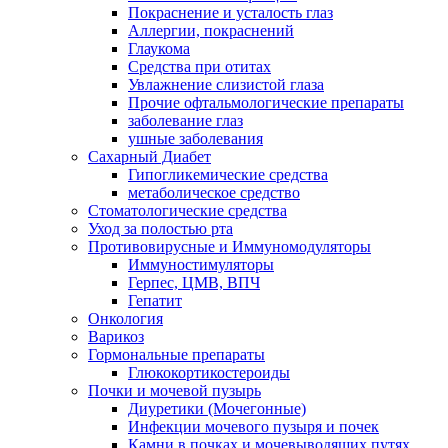
Покраснение и усталость глаз
Аллергии, покраснений
Глаукома
Средства при отитах
Увлажнение слизистой глаза
Прочие офтальмологические препараты
заболевание глаз
ушные заболевания
Сахарный Диабет
Гипогликемические средства
метаболическое средство
Стоматологические средства
Уход за полостью рта
Противовирусные и Иммуномодуляторы
Иммуностимуляторы
Герпес, ЦМВ, ВПЧ
Гепатит
Онкология
Варикоз
Гормональные препараты
Глюкокортикостероиды
Почки и мочевой пузырь
Диуретики (Мочегонные)
Инфекции мочевого пузыря и почек
Камни в почках и мочевыводящих путях