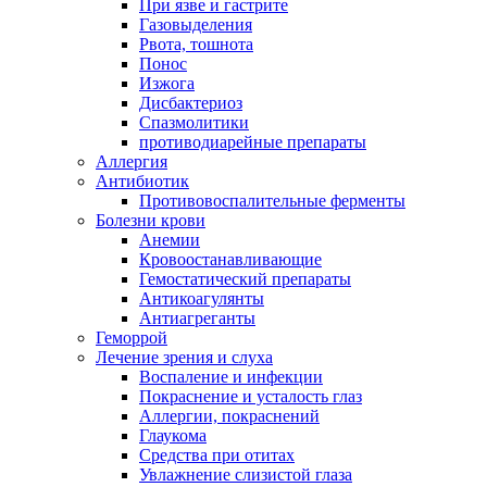
При язве и гастрите
Газовыделения
Рвота, тошнота
Понос
Изжога
Дисбактериоз
Спазмолитики
противодиарейные препараты
Аллергия
Антибиотик
Противовоспалительные ферменты
Болезни крови
Анемии
Кровоостанавливающие
Гемостатический препараты
Антикоагулянты
Антиагреганты
Геморрой
Лечение зрения и слуха
Воспаление и инфекции
Покраснение и усталость глаз
Аллергии, покраснений
Глаукома
Средства при отитах
Увлажнение слизистой глаза