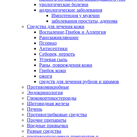
урологические болезни
андрологические заболевания
Импотенция у мужчин
заболевания простаты, аденома
Средства для лечения кожи
Воспаление,Грибок и Аллергия
Ранозаживляющие
Псориаз
Антисептики
Себорея, перхоть
Угревая сыпь
Раны, повреждения кожи
Грибок кожи
ожоги
средств для лечения рубцов и шрамов
Противомикробные
Эндокринология
Глюкокортикостероиды
Щитовидная железа
Печень
Противогрибковые средства
Прочие препараты
Вредные привычки
Разные средства
противоопухолевых препаратов и