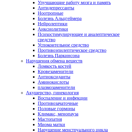
Улучшающие работу мозга и память
Антидепрессанты
Ноотропные
Болезнь Альцгеймера
Нейролептики
Анксиолитики
Психостимулирующее и аналептическое
средство
Успокоительное средство
Противоэпилептическое средство
Болезнь Паркинсона
Нарушения обмена веществ
Ломкость костей
Кровезаменители
Антиоксиданты
Аминокислоты
плазмозаменители
Акушерство, гинекология
Воспаление и инфекции
Противозачаточные
Половые гормоны
Климакс, менопауза
Мастопатия
Миома матки
Нарушение менструального цикла