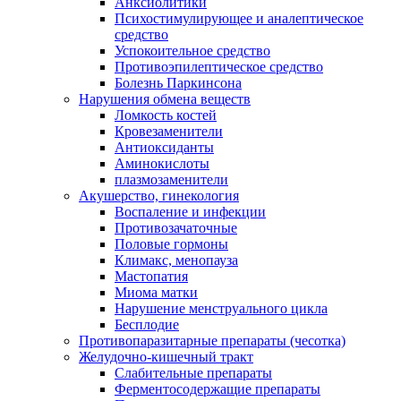
Анксиолитики
Психостимулирующее и аналептическое
средство
Успокоительное средство
Противоэпилептическое средство
Болезнь Паркинсона
Нарушения обмена веществ
Ломкость костей
Кровезаменители
Антиоксиданты
Аминокислоты
плазмозаменители
Акушерство, гинекология
Воспаление и инфекции
Противозачаточные
Половые гормоны
Климакс, менопауза
Мастопатия
Миома матки
Нарушение менструального цикла
Бесплодие
Противопаразитарные препараты (чесотка)
Желудочно-кишечный тракт
Слабительные препараты
Ферментосодержащие препараты