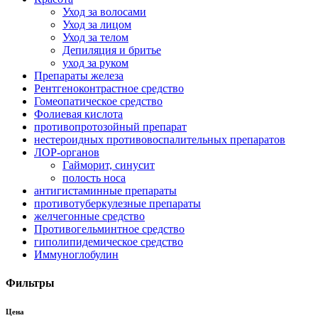
Уход за волосами
Уход за лицом
Уход за телом
Депиляция и бритье
уход за руком
Препараты железа
Рентгеноконтрастное средство
Гомеопатическое средство
Фолиевая кислота
противопротозойный препарат
нестероидных противовоспалительных препаратов
ЛОР-органов
Гайморит, синусит
полость носа
антигистаминные препараты
противотуберкулезные препараты
желчегонные средство
Противогельминтное средство
гиполипидемическое средство
Иммуноглобулин
Фильтры
Цена