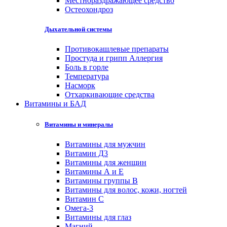
Местнораздражающее средство
Остеохондроз
Дыхательной системы
Противокашлевые препараты
Простуда и грипп Аллергия
Боль в горле
Температура
Насморк
Отхаркивающие средства
Витамины и БАД
Бронхиальная астма
Полость рта
тонзиллит, фарингит, ларингит
Витамины и минералы
муколитические средства
Витамины для мужчин
Сердечно-сосудистые
Витамин Д3
Витамины для женщин
Улучшения метаболизма миокарда
Витамины А и Е
Высокое давление
Витамины группы В
Заболевания вен
Витамины для волос, кожи, ногтей
Боль в сердце
Витамин С
Снижение холестерина
Омега-3
Разжижение крови
Витамины для глаз
Питание миокарда
Магний