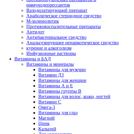
иммунодепрессантов
Вазодилатирующий препарат
Анаболическое стероидное средство
М-холинолитик
Противовоспалительные препараты
Антидот
Антибактериальное средство
Анальгезирующее ненаркотическое средство
курение и алкоголизм
Инфузионные растворы
Витамины и БАД
Витамины и минералы
Витамины для мужчин
Витамин Д3
Витамины для женщин
Витамины А и Е
Витамины группы В
Витамины для волос, кожи, ногтей
Витамин С
Омега-3
Витамины для глаз
Магний
Цинк
Кальций