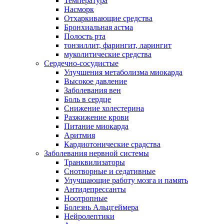
Температура
Насморк
Отхаркивающие средства
Бронхиальная астма
Полость рта
тонзиллит, фарингит, ларингит
муколитические средства
Сердечно-сосудистые
Улучшения метаболизма миокарда
Высокое давление
Заболевания вен
Боль в сердце
Снижение холестерина
Разжижение крови
Питание миокарда
Аритмия
Кардиотонические срадства
Заболевания нервной системы
Транквилизаторы
Снотворные и седативные
Улучшающие работу мозга и память
Антидепрессанты
Ноотропные
Болезнь Альцгеймера
Нейролептики