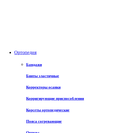
противоопухолевых препаратов и иммунодепрессантов
Вазодилатирующий препарат
Анаболическое стероидное средство
М-холинолитик
Противовоспалительные препараты
Ортопедия
Антидот
Бандажи
Антибактериальное средство
Бинты эластичные
Анальгезирующее ненаркотическое средство
Корректоры осанки
курение и алкоголизм
Корригирующие приспособления
Инфузионные растворы
Корсеты ортопедические
Пояса согревающие
Ортезы