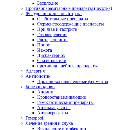
Бесплодие
Противопаразитарные препараты (чесотка)
Желудочно-кишечный тракт
Слабительные препараты
Ферментосодержащие препараты
При язве и гастрите
Газовыделения
Рвота, тошнота
Понос
Изжога
Дисбактериоз
Спазмолитики
противодиарейные препараты
Аллергия
Антибиотик
Противовоспалительные ферменты
Болезни крови
Анемии
Кровоостанавливающие
Гемостатический препараты
Антикоагулянты
Антиагреганты
Геморрой
Лечение зрения и слуха
Воспаление и инфекции