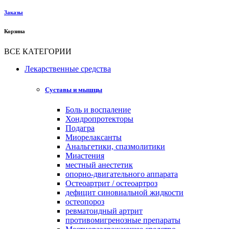
Заказы
Корзина
ВСЕ КАТЕГОРИИ
Лекарственные средства
Суставы и мышцы
Боль и воспаление
Хондропротекторы
Подагра
Миорелаксанты
Анальгетики, спазмолитики
Миастения
местный анестетик
опорно-двигательного аппарата
Остеоартрит / остеоартроз
дефицит синовиальной жидкости
остеопороз
ревматоидный артрит
противомигренозные препараты