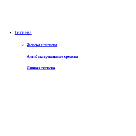
Угревая сыпь
Раны, повреждения кожи
Грибок кожи
ожоги
средств для лечения рубцов и шрамов
Гигиена
Противомикробные
Женская гигиена
Эндокринология
Антибактериальные средсва
Глюкокортикостероиды
Личная гигиена
Щитовидная железа
Печень
Противогрибковые средства
Прочие препараты
Вредные привычки
Разные средства