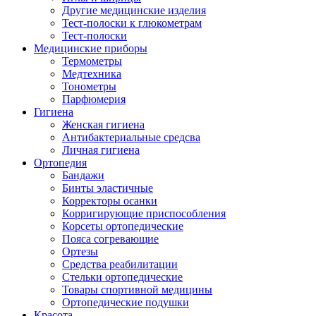
Другие медицинские изделия
Тест-полоски к глюкометрам
Тест-полоски
Медицинские приборы
Термометры
Медтехника
Тонометры
Парфюмерия
Гигиена
Женская гигиена
Антибактериальные средсва
Личная гигиена
Ортопедия
Бандажи
Бинты эластичные
Корректоры осанки
Корригирующие приспособления
Корсеты ортопедические
Пояса согревающие
Ортезы
Средства реабилитации
Стельки ортопедические
Товары спортивной медицины
Ортопедические подушки
Красота