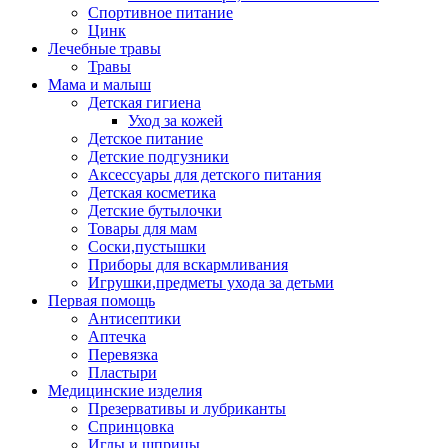
Спортивное питание
Цинк
Лечебные травы
Травы
Мама и малыш
Детская гигиена
Уход за кожей
Детское питание
Детские подгузники
Аксессуары для детского питания
Детская косметика
Детские бутылочки
Товары для мам
Соски,пустышки
Приборы для вскармливания
Игрушки,предметы ухода за детьми
Первая помощь
Антисептики
Аптечка
Перевязка
Пластыри
Медицинские изделия
Презервативы и лубриканты
Спринцовка
Иглы и шприцы