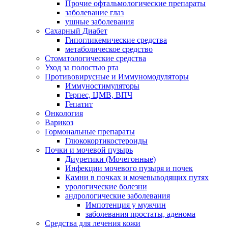
Прочие офтальмологические препараты
заболевание глаз
ушные заболевания
Сахарный Диабет
Гипогликемические средства
метаболическое средство
Стоматологические средства
Уход за полостью рта
Противовирусные и Иммуномодуляторы
Иммуностимуляторы
Герпес, ЦМВ, ВПЧ
Гепатит
Онкология
Варикоз
Гормональные препараты
Глюкокортикостероиды
Почки и мочевой пузырь
Диуретики (Мочегонные)
Инфекции мочевого пузыря и почек
Камни в почках и мочевыводящих путях
урологические болезни
андрологические заболевания
Импотенция у мужчин
заболевания простаты, аденома
Средства для лечения кожи