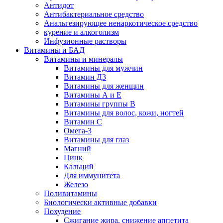
Антидот
Антибактериальное средство
Анальгезирующее ненаркотическое средство
курение и алкоголизм
Инфузионные растворы
Витамины и БАД
Витамины и минералы
Витамины для мужчин
Витамин Д3
Витамины для женщин
Витамины А и Е
Витамины группы В
Витамины для волос, кожи, ногтей
Витамин С
Омега-3
Витамины для глаз
Магний
Цинк
Кальций
Для иммунитета
Железо
Поливитамины
Биологически активные добавки
Похудение
Сжигание жира, снижение аппетита