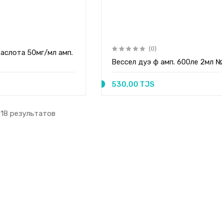
(0)
аслота 50мг/мл амп.
Вессел дуэ ф амп. 600ле 2мл 
530,00 TJS
 18 результатов