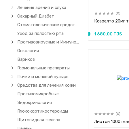
Лечение зрения и слуха
(0)
Сахарный Диабет
Ксарелто 20мг 
Стоматологические средства
Уход за полостью рта
1 680,00 TJS
Противовирусные и Иммуномодуляторы
Онкология
Варикоз
Гормональные препараты
Почки и мочевой пузырь
Средства для лечения кожи
Противомикробные
Эндокринология
Глюкокортикостероиды
(0)
Щитовидная железа
Лиотон 1000 гел
Печень