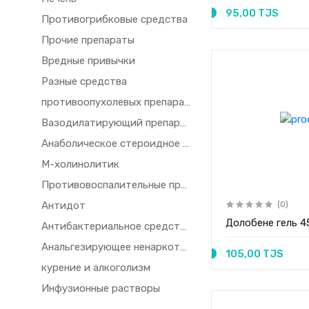
95,00 TJS
Противогрибковые средства
Прочие препараты
Вредные привычки
Разные средства
противоопухолевых препаратов и иммунодепрессантов
Вазодилатирующий препарат
Анаболическое стероидное средство
М-холинолитик
Противовоспалительные препараты
Антидот
(0)
Долобене гель 4
Антибактериальное средство
Анальгезирующее ненаркотическое средство
105,00 TJS
курение и алкоголизм
Инфузионные растворы