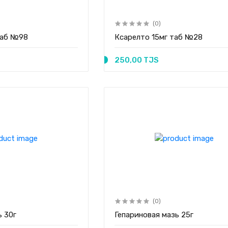
(0)
таб №98
Ксарелто 15мг таб №28
250,00 TJS
(0)
ь 30г
Гепариновая мазь 25г