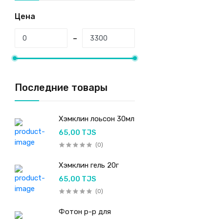
Цена
Последние товары
Хэмклин лоьсон 30мл
65,00 TJS
(0)
Хэмклин гель 20г
65,00 TJS
(0)
Фотон р-р для