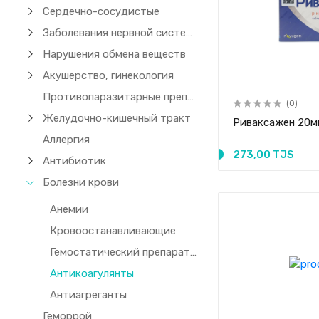
Сердечно-сосудистые
Заболевания нервной системы
Нарушения обмена веществ
Акушерство, гинекология
Противопаразитарные препараты (чесотка)
(0)
Желудочно-кишечный тракт
Риваксажен 20м
Аллергия
273,00 TJS
Антибиотик
Болезни крови
Анемии
Кровоостанавливающие
Гемостатический препараты
Антикоагулянты
Антиагреганты
Геморрой