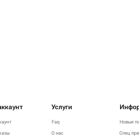
аккаунт
Услуги
Инфо
каунт
Faq
Новые п
казы
О нас
Спец пр