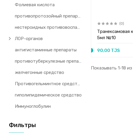
Фолиевая кислота
противопротозойный препарат
(0)
нестероидных противовоспалительных препаратов
Транексамовая к
5мл №10
ЛОР-органов
антигистаминные препараты
90,00 TJS
противотуберкулезные препараты
Показывать 1-18 из
желчегонные средство
Противогельминтное средство
гиполипидемическое средство
Иммуноглобулин
Фильтры