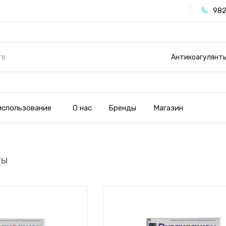
982
Антикоагулянт
использование
О нас
Бренды
Магазин
ты