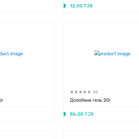
12,00 TJS
(0)
5г
Долобене гель 20г
86,00 TJS