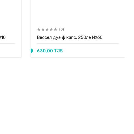
(0)
№10
Вессел дуэ ф капс. 250ле №60
630,00 TJS