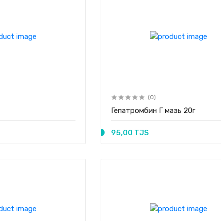
(0)
Гепатромбин Г мазь 20г
95,00 TJS