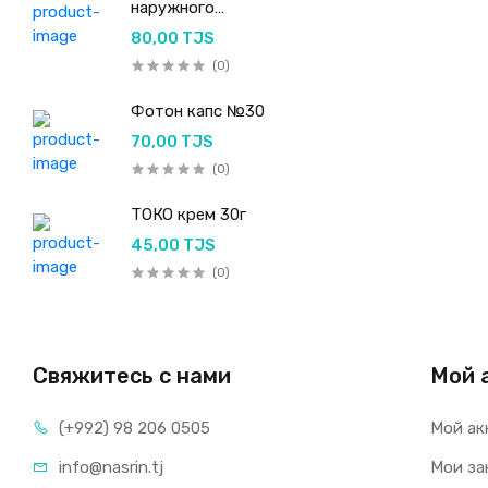
наружного
применения 50мл
80,00 TJS
(0)
Фотон капс №30
70,00 TJS
(0)
ТОКО крем 30г
45,00 TJS
(0)
Свяжитесь с нами
Мой 
(+992) 98 206 0505
Мой ак
info@nasrin.tj
Мои за