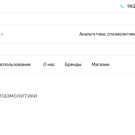
982
Анальгетики, спазмолитик
использование
О нас
Бренды
Магазин
спазмолитики