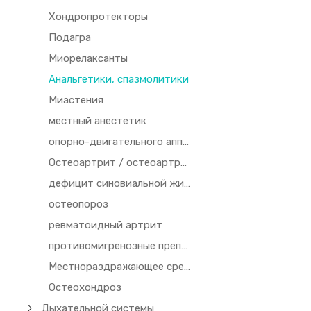
Хондропротекторы
Подагра
Миорелаксанты
Анальгетики, спазмолитики
Миастения
местный анестетик
опорно-двигательного аппарата
Остеоартрит / остеоартроз
дефицит синовиальной жидкости
остеопороз
ревматоидный артрит
противомигренозные препараты
Местнораздражающее средство
Остеохондроз
Дыхательной системы