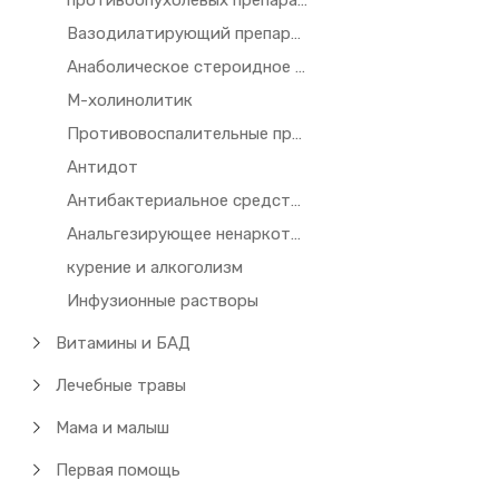
противоопухолевых препаратов и иммунодепрессантов
Вазодилатирующий препарат
Анаболическое стероидное средство
М-холинолитик
Противовоспалительные препараты
Антидот
Антибактериальное средство
Анальгезирующее ненаркотическое средство
курение и алкоголизм
Инфузионные растворы
Витамины и БАД
Лечебные травы
Мама и малыш
Первая помощь