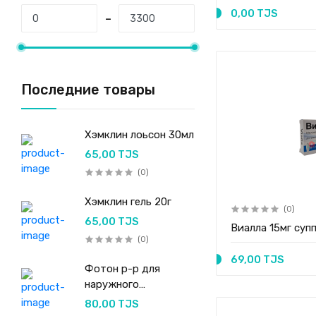
0,00 TJS
Последние товары
Хэмклин лоьсон 30мл
65,00 TJS
(0)
Хэмклин гель 20г
(0)
65,00 TJS
Виалла 15мг суп
(0)
69,00 TJS
Фотон р-р для
наружного
применения 50мл
80,00 TJS