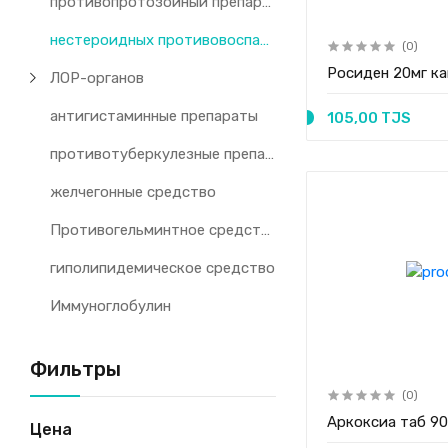
противопротозойный препарат
нестероидных противовоспалительных препаратов
(0)
Росиден 20мг к
ЛОР-органов
антигистаминные препараты
105,00 TJS
противотуберкулезные препараты
желчегонные средство
Противогельминтное средство
гиполипидемическое средство
Иммуноглобулин
Фильтры
(0)
Аркоксиа таб 9
Цена