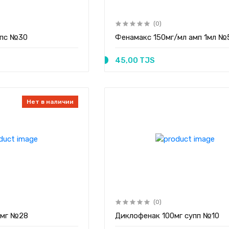
(0)
апс №30
Фенамакс 150мг/мл амп 1мл №
45,00 TJS
Нет в наличии
(0)
0мг №28
Диклофенак 100мг супп №10