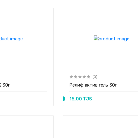
(0)
% 30г
Релиф актив гель 30г
15,00 TJS