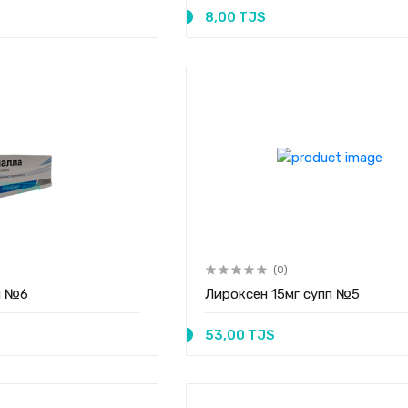
8,00 TJS
(0)
п №6
Лироксен 15мг супп №5
53,00 TJS