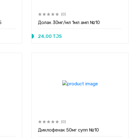
(0)
5
Долак 30мг/мл 1мл амп №10
24,00 TJS
(0)
Диклофенак 50мг супп №10