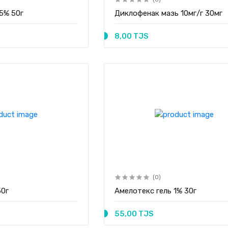
5% 50г
Диклофенак мазь 10мг/г 30мг
8,00 TJS
(0)
50г
Амелотекс гель 1% 30г
55,00 TJS