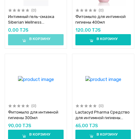
(0)
(0)
Интимный гель-смазка
Фитомыло для интимной
Siberian Wellness
гигиены 400мл
(Сибирское здоровье) на
0,00 TJS
120,00 TJS
водной основе (без
запаха) Sex Wellness 100мл
В КОРЗИНУ
В КОРЗИНУ
(0)
(0)
Фитомыло для интимной
Lactacyd Pharma Средство
гигиены 300мл
для интимной гигиены
антибактериальное, гель,
90,00 TJS
65,00 TJS
250 мл
В КОРЗИНУ
В КОРЗИНУ