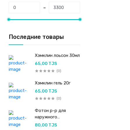
Последние товары
Хэмклин лоьсон 30мл
65,00 TJS
(0)
Хэмклин гель 20г
65,00 TJS
(0)
Фотон р-р для
наружного
применения 50мл
80,00 TJS