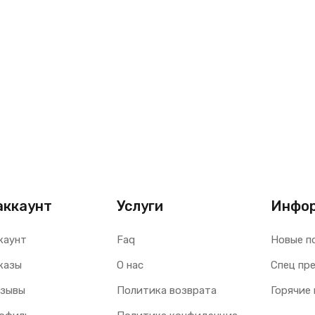
аккаунт
Услуги
Инфо
каунт
Faq
Новые п
казы
О нас
Спец пр
тзывы
Политика возврата
Горячие