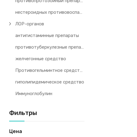
противопротозойный препарат
нестероидных противовоспалительных препаратов
ЛОР-органов
антигистаминные препараты
противотуберкулезные препараты
желчегонные средство
Противогельминтное средство
гиполипидемическое средство
Иммуноглобулин
Фильтры
Цена