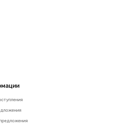
рмации
оступления
едложения
 предложения