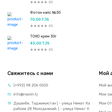
(0)
Фотон капс №30
70,00 TJS
(0)
ТОКО крем 30г
45,00 TJS
(0)
Свяжитесь с нами
Мой 
(+992) 98 206 0505
Мой ак
info@nasrin.tj
Мои за
Душанбе, Таджикистан | - улица Немат Ка
Мои О
рабоев 28 Молодежний, | - улица Немат К